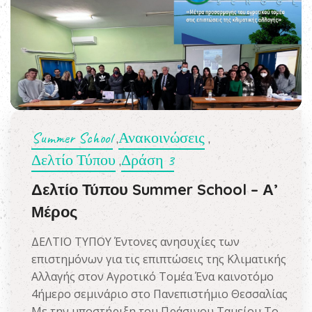
Summer School
Ανακοινώσεις
,
,
Δελτίο Τύπου
Δράση 3
,
Δελτίο Τύπου Summer School – Α’
Μέρος
ΔΕΛΤΙΟ ΤΥΠΟΥ Έντονες ανησυχίες των
επιστημόνων για τις επιπτώσεις της Κλιματικής
Αλλαγής στον Αγροτικό Τομέα Ένα καινοτόμο
4ήμερο σεμινάριο στο Πανεπιστήμιο Θεσσαλίας
Με την υποστήριξη του Πράσινου Ταμείου Το