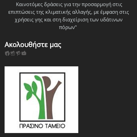
Καινοτόμες δράσεις για την προσαρμογή στις
επιπτώσεις της κλιματικής αλλαγής, με έμφαση στις
χρήσεις γης και στη διαχείριση των υδάτινων
πόρων"
Ακολουθήστε μας
F
I
P
Y
a
n
i
o
c
s
n
u
e
t
t
T
b
a
e
u
o
g
r
b
o
r
e
e
k
a
s
m
t