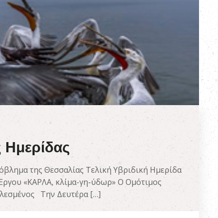
ς Ημερίδας
βλημα της Θεσσαλίας Τελική Υβριδική Ημερίδα
Έργου «ΚΑΡΛΑ, κλίμα-γη-ύδωρ» Ο Ομότιμος
αλεσμένος Την Δευτέρα […]