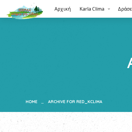
Αρχική
Αρχική
Karla Clima
Karla Clima
Δράσεις
Δράσε
Su
HOME
ARCHIVE FOR RED_KCLIMA