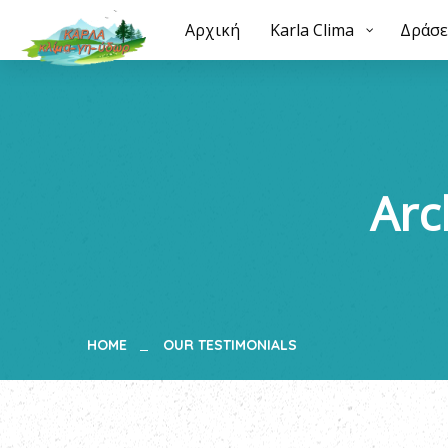
Αρχική
Αρχική
Karla Clima
Karla Clima
Δράσεις
Δράσε
Su
Arc
HOME
OUR TESTIMONIALS