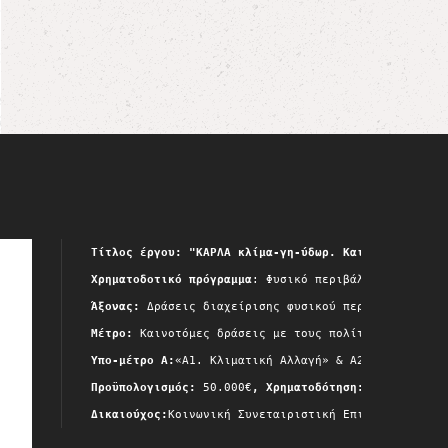
Τίτλος έργου: "ΚΑΡΛΑ κλίμα-γη-ύδωρ. Καινοτόμες δρά
Χρηματοδοτικό πρόγραμμα
: Φυσικό περιβάλλον & καινοτ
Άξονας:
 Δράσεις διαχείρισης φυσικού περιβάλλοντος,
Μέτρο:
 Καινοτόμες δράσεις με τους πολίτες,
Yπο-μέτρο A:
«Α1. Κλιματική Αλλαγή» & A2. «Προστασία
Προϋπολογισμός:
 50.000€
, Χρηματοδότηση:
 Πράσινο Ταμ
Δικαιούχος:
Κοινωνική Συνεταιριστική Επιχείρηση Συλλ