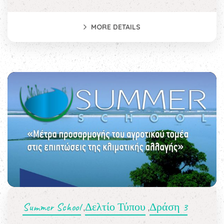
MORE DETAILS
Summer School
Δελτίο Τύπου
Δράση 3
,
,