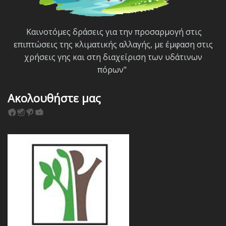
Καινοτόμες δράσεις για την προσαρμογή στις
επιπτώσεις της κλιματικής αλλαγής, με έμφαση στις
χρήσεις γης και στη διαχείριση των υδάτινων
πόρων"
Ακολουθήστε μας
F
I
P
Y
a
n
i
o
c
s
n
u
e
t
t
T
b
a
e
u
o
g
r
b
o
r
e
e
k
a
s
m
t