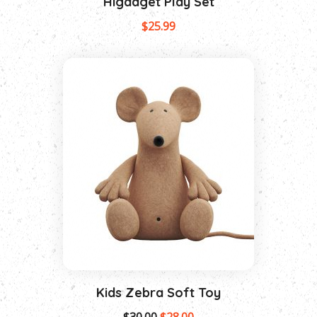
Higadget Play Set
$
25.99
Kids Zebra Soft Toy
$
30.00
$
28.00