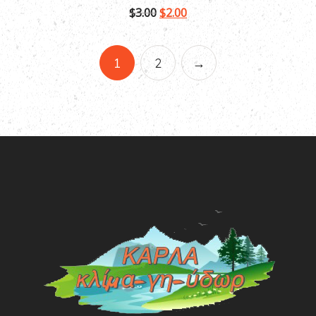
$
3.00
$
2.00
1
2
→