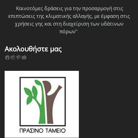
Καινοτόμες δράσεις για την προσαρμογή στις
επιπτώσεις της κλιματικής αλλαγής, με έμφαση στις
χρήσεις γης και στη διαχείριση των υδάτινων
πόρων"
Ακολουθήστε μας
F
I
P
Y
a
n
i
o
c
s
n
u
e
t
t
T
b
a
e
u
o
g
r
b
o
r
e
e
k
a
s
m
t