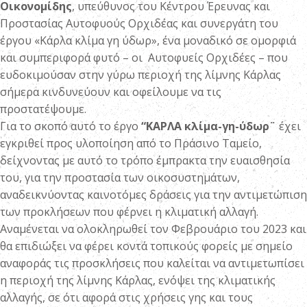
Οικονομίδης
, υπεύθυνος του Κέντρου Έρευνας και
Προστασίας Αυτοφυούς Ορχιδέας και συνεργάτη του
έργου «Κάρλα κλίμα γη ύδωρ», ένα μοναδικό σε ομορφιά
και συμπεριφορά φυτό – οι Αυτοφυείς Ορχιδέες – που
ευδοκιμούσαν στην γύρω περιοχή της λίμνης Κάρλας
σήμερα κινδυνεύουν και οφείλουμε να τις
προστατέψουμε.
Για το σκοπό αυτό το έργο
“ΚΑΡΛΑ κλίμα-γη-ύδωρ¨
έχει
εγκριθεί προς υλοποίηση από το Πράσινο Ταμείο,
δείχνοντας με αυτό το τρόπο έμπρακτα την ευαισθησία
του, για την προστασία των οικοσυστημάτων,
αναδεικνύοντας καινοτόμες δράσεις για την αντιμετώπιση
των προκλήσεων που φέρνει η κλιματική αλλαγή.
Αναμένεται να ολοκληρωθεί τον Φεβρουάριο του 2023 και
θα επιδιώξει να φέρει κοντά τοπικούς φορείς με σημείο
αναφοράς τις προσκλήσεις που καλείται να αντιμετωπίσει
η περιοχή της λίμνης Κάρλας, ενόψει της κλιματικής
αλλαγής, σε ότι αφορά στις χρήσεις γης και τους