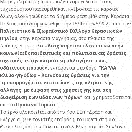
Με μεγάλη επιτυχία και πολλά χαμόγελα από τους
τυχερούς που παρευρέθηκαν, κλέβοντας τις καρδιές
όλων, ολοκληρώθηκε το διήμερο φεστιβάλ στην Κερασιά
Πηλίου, που διοργανώθηκε την 15/4 και 6/5/2022 από τον
Πολιτιστικό & Εξωραϊστικό Σύλλογο Κερασιωτών
Πηλίου
, στην Κερασιά Μαγνησίας, στο πλαίσιο της
Δράσης 5 με τίτλο: «
Διάχυση αποτελεσμάτων στην
κοινωνία: Εκπαιδευτικές και πολιτιστικές δράσεις
σχετικές με την κλιματική αλλαγή και τους
υδάτινους πόρους»,
εντάσσεται στο έργο
“ΚΑΡΛΑ
κλίμα-γη-ύδωρ – Καινοτόμες δράσεις για την
προσαρμογή στις επιπτώσεις της κλιματικής
αλλαγής, με έμφαση στις χρήσεις γης και στη
διαχείριση των υδάτινων πόρων
” και χρηματοδοτείται
από το
Πράσινο Ταμείο
.
Το έργο υλοποιείται από την ΚοινΣΕπ «Δράση και
Ενέργεια” (Συντονιστής εταίρος ), το Πανεπιστήμιο
Θεσσαλίας και τον Πολιτιστικό & Εξωραϊστικό Σύλλογο