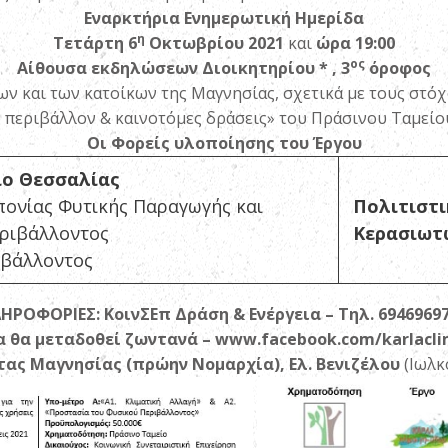
Εναρκτήρια Ενημερωτική Ημερίδα
η
Τετάρτη 6
Οκτωβρίου 2021
και
ώρα 19:00
ος
Αίθουσα εκδηλώσεων Διοικητηρίου
* , 3
όροφος
 και των κατοίκων της Μαγνησίας, σχετικά με τους στόχο
 περιβάλλον & καινοτόμες δράσεις» του Πράσινου Ταμείο
Οι Φορείς υλοποίησης του Έργου
τήμιο Θεσσαλίας
ονίας Φυτικής Παραγωγής και
Πολιτιστι
εριβάλλοντος
Κερασιωτ
ιβάλλοντος
ΗΡΟΦΟΡΙΕΣ: ΚοινΣΕπ Δράση & Ενέργεια – Τηλ. 6946969
α θα μεταδοθεί ζωντανά – www.facebook.com/karlacl
τας Μαγνησίας
(πρώην Νομαρχία), Ελ. Βενιζέλου
(Ιωλκ