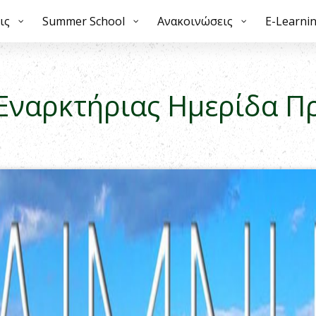
ις
mmer School
Summer School
Ανακοινώσεις
Ανακοινώσεις
E-Learning
E-Learni
Galle
Εναρκτήριας Ημερίδα Π