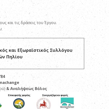
υς και τις δράσεις του Έργου.
υ
κός και Εξωραϊστικός Συλλόγου
ών Πηλίου
784
imachange
ού)
& Αναλήψεως Βόλος