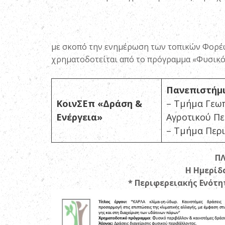
με σκοπό την ενημέρωση των τοπικών Φορέων
χρηματοδοτείται από το πρόγραμμα «Φυσικό
Πανεπισ
ΚοινΣΕπ «Δράση &
– Τμήμα Γεωπ
Ενέργεια»
Αγροτικού Π
– Τμήμα Περ
ΠΛ
Η Ημερίδ
*
Περιφερειακής Ενότη