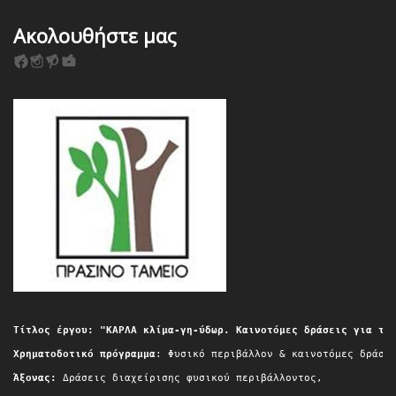
Ακολουθήστε μας
F
I
P
Y
a
n
i
o
c
s
n
u
e
t
t
T
b
a
e
u
o
g
r
b
o
r
e
e
k
a
s
m
t
Τίτλος έργου: "ΚΑΡΛΑ κλίμα-γη-ύδωρ. Καινοτόμες δράσεις για τη
Χρηματοδοτικό πρόγραμμα
: Φυσικό περιβάλλον & καινοτόμες δράσε
Άξονας:
 Δράσεις διαχείρισης φυσικού περιβάλλοντος,