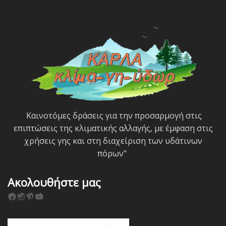
Καινοτόμες δράσεις για την προσαρμογή στις
επιπτώσεις της κλιματικής αλλαγής, με έμφαση στις
χρήσεις γης και στη διαχείριση των υδάτινων
πόρων"
Ακολουθήστε μας
F
I
P
Y
a
n
i
o
c
s
n
u