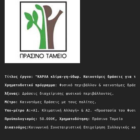
e
t
t
T
b
a
e
u
o
g
r
b
o
r
e
e
k
a
s
m
t
Τίτλος έργου: "ΚΑΡΛΑ κλίμα-γη-ύδωρ. Καινοτόμες δράσεις για τη
Χρηματοδοτικό πρόγραμμα
: Φυσικό περιβάλλον & καινοτόμες δράσε
Άξονας:
 Δράσεις διαχείρισης φυσικού περιβάλλοντος,
Μέτρο:
 Καινοτόμες δράσεις με τους πολίτες,
Yπο-μέτρο A:
«Α1. Κλιματική Αλλαγή» & A2. «Προστασία του Φυσικ
Προϋπολογισμός:
 50.000€
, Χρηματοδότηση:
 Πράσινο Ταμείο
Δικαιούχος:
Κοινωνική Συνεταιριστική Επιχείρηση Συλλογικής και